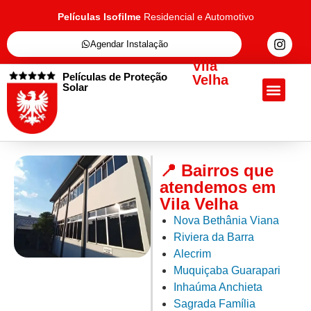
Películas Isofilme
Residencial e Automotivo
Agendar Instalação
Vila
Películas de Proteção
Velha
Solar
Quem Somos
Películas de Proteçã
Fale Conosc
📍 Bairros que
atendemos em
Vila Velha
Nova Bethânia Viana
Riviera da Barra
Alecrim
Muquiçaba Guarapari
Inhaúma Anchieta
Sagrada Família