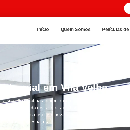
Início
Quem Somos
Películas de
sidencial em Vila Velha
é a solução ideal para quem busca conforto e proteção
cê reduz a entrada de calor e raios UV, garantindo um
 essas películas oferecem privacidade sem
ética dos seus espaços.