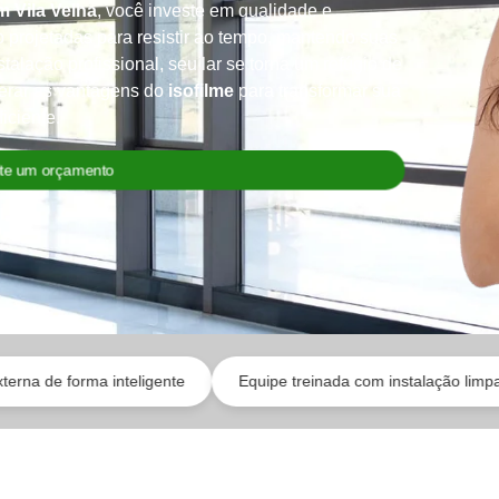
m Vila Velha
, você investe em qualidade e
o projetadas para resistir ao tempo, mantendo suas
alação profissional, seu lar se torna um refúgio de
derar as vantagens do
isofilme
para transformar sua
iciente.
cite um orçamento
teligente
Equipe treinada com instalação limpa
Conforto