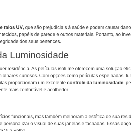
e raios UV
, que são prejudiciais à saúde e podem causar dan
ecidos, papéis de parede e outros materiais. Portanto, ao inves
tegridade dos seus pertences.
 da Luminosidade
er residência. As películas isofilme oferecem uma solução efic
 olhares curiosos. Com opções como películas espelhadas, fum
culas proporcionam um excelente
controle da luminosidade
, p
nte mais confortável e acolhedor.
fícios funcionais, mas também melhoram a estética de sua re
de personalizar o visual de suas janelas e fachadas. Essas op
m Vila Velha.