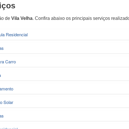
iços
ão de
Vila Velha
. Confira abaixo os principais serviços realizad
ula Residencial
as
ara Carro
a
tamento
o Solar
as