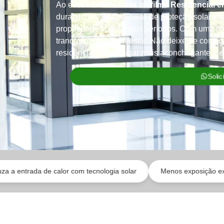
Ao escolher a
Película Isofilme Residencial e
durabilidade. As películas de proteção solar sã
propriedades por longos períodos. Com uma inst
tranquilidade e bem-estar. Não deixe de consi
residência em um lugar mais aconchegante e ef
Soli
calor com tecnologia solar
Menos exposição externa de forma in