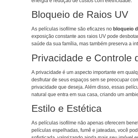
energia e redução de custos com eletricidade.
Bloqueio de Raios UV
As películas isofilme são eficazes no
bloqueio d
exposição constante aos raios UV pode desbotar t
saúde da sua família, mas também preserva a in
Privacidade e Controle
A privacidade é um aspecto importante em qualqu
desfrutar de seus espaços sem se preocupar com
privacidade que deseja. Além disso, essas pelí
natural que entra em sua casa, criando um ambie
Estilo e Estética
As películas isofilme não apenas oferecem bene
películas espelhadas, fumê e jateadas, você po
sofisticada, valorizando ainda mais seu imóvel e