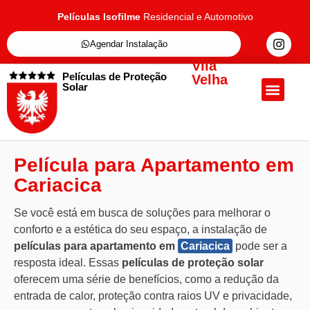
Películas Isofilme
Residencial e Automotivo
Agendar Instalação
Vila
Películas de Proteção
Velha
Solar
Quem Somos
Películas de Proteçã
Fale Conosc
Película para Apartamento em
Cariacica
Se você está em busca de soluções para melhorar o
conforto e a estética do seu espaço, a instalação de
películas para apartamento em
Cariacica
pode ser a
resposta ideal. Essas
películas de proteção solar
oferecem uma série de benefícios, como a redução da
entrada de calor, proteção contra raios UV e privacidade,