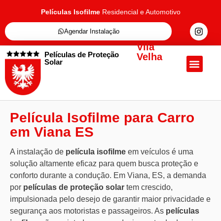
Películas Isofilme
Residencial e Automotivo
Agendar Instalação
Vila
Películas de Proteção
Velha
Solar
Quem Somos
Películas de Proteçã
Fale Conosc
Película Isofilme para Carro
em Viana ES
A instalação de
película isofilme
em veículos é uma
solução altamente eficaz para quem busca proteção e
conforto durante a condução. Em Viana, ES, a demanda
por
películas de proteção solar
tem crescido,
impulsionada pelo desejo de garantir maior privacidade e
segurança aos motoristas e passageiros. As
películas