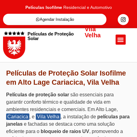
Películas Isofilme
Residencial e Automotivo
Agendar Instalação
Vila
Películas de Proteção
Velha
Solar
Quem Somos
Películas de Proteçã
Fale Conosc
Películas de Proteção Solar Isofilme
em Alto Lage Cariacica, Vila Velha
Películas de proteção solar
são essenciais para
garantir conforto térmico e qualidade de vida em
ambientes residenciais e comerciais. Em Alto Lage,
Cariacica
, e
Vila Velha
, a instalação de
películas para
janelas
e fachadas se destaca como uma solução
eficiente para o
bloqueio de raios UV
, promovendo a