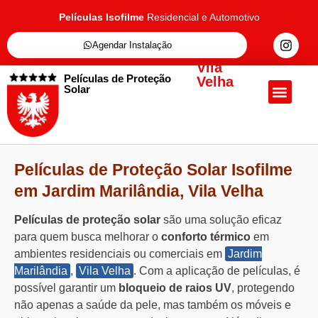
Películas Isofilme
Residencial e Automotivo
Agendar Instalação
Vila
Películas de Proteção
Velha
Solar
Quem Somos
Películas de Proteçã
Fale Conosc
Películas de Proteção Solar Isofilme
em Jardim Marilândia, Vila Velha
Películas de proteção solar
são uma solução eficaz
para quem busca melhorar o
conforto térmico
em
ambientes residenciais ou comerciais em
Jardim
Marilândia
,
Vila Velha
. Com a aplicação de películas, é
possível garantir um
bloqueio de raios UV
, protegendo
não apenas a saúde da pele, mas também os móveis e