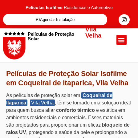
Películas Isofilme
Residencial e Automotivo
Agendar Instalação
Vila
Películas de Proteção
Velha
Solar
Quem Somos
Películas de Proteçã
Fale Conosc
Películas de Proteção Solar Isofilme
em Coqueiral de Itaparica, Vila Velha
As películas de proteção solar em
Coqueiral de
Itaparica
,
Vila Velha
, têm se tornado uma solução ideal
para quem busca aliar
conforto térmico
e estética em
ambientes residenciais e comerciais. Esses materiais
são projetados para proporcionar um eficaz
bloqueio de
raios UV
, protegendo a saúde da pele e prolongando a