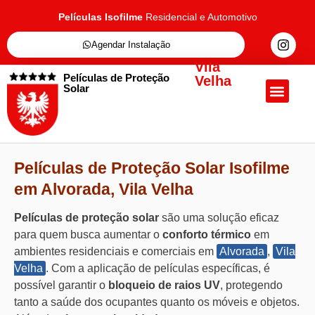
Películas Isofilme
Residencial e Automotivo
Agendar Instalação
Vila
Películas de Proteção
Velha
Solar
Quem Somos
Películas de Proteçã
Fale Conosc
Películas de Proteção Solar Isofilme
em Alvorada, Vila Velha
Películas de proteção solar
são uma solução eficaz
para quem busca aumentar o
conforto térmico
em
ambientes residenciais e comerciais em
Alvorada
,
Vila
Velha
. Com a aplicação de películas específicas, é
possível garantir o
bloqueio de raios UV
, protegendo
tanto a saúde dos ocupantes quanto os móveis e objetos.