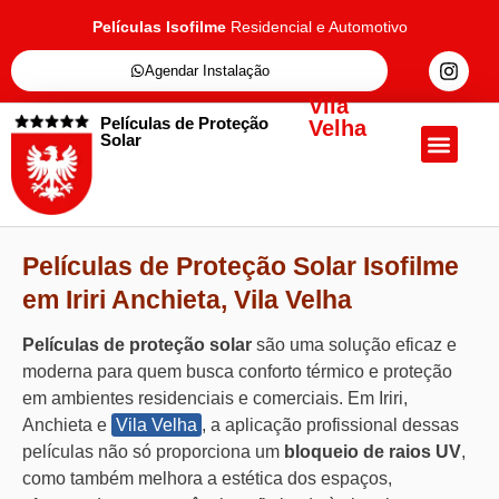
Películas Isofilme
Residencial e Automotivo
Agendar Instalação
Vila
Películas de Proteção
Velha
Solar
Quem Somos
Películas de Proteçã
Fale Conosc
Películas de Proteção Solar Isofilme
em Iriri Anchieta, Vila Velha
Películas de proteção solar
são uma solução eficaz e
moderna para quem busca conforto térmico e proteção
em ambientes residenciais e comerciais. Em Iriri,
Anchieta e
Vila Velha
, a aplicação profissional dessas
películas não só proporciona um
bloqueio de raios UV
,
como também melhora a estética dos espaços,