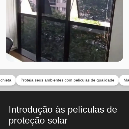
Proteja seus ambientes com películas de qualidade
Mais privaci
Introdução às películas de
proteção solar