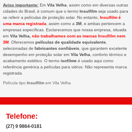
Aviso importante:
Em
Vila Velha
, assim como em diversas outras
cidades do Brasil, é comum que o termo
Insulfilm
seja usado para
se referir a películas de proteção solar. No entanto,
Insulfilm é
uma marca registrada
, assim como a
3M
, e ambas pertencem a
empresas específicas. Esclarecemos que nossa empresa, situada
em
Vila Velha,
não trabalhamos com as marcas Insulfilm nem
3M
. Oferecemos
películas de qualidade equivalente
,
selecionadas de
fabricantes confiáveis
, que garantem excelente
desempenho em proteção solar em
Vila Velha
, conforto térmico e
acabamento estético. O termo
isofilme
é usado aqui como
referência genérica a películas para vidros. Não representa marca
registrada.
Película tipo
Insulfilm
em Vila Velha
Telefone:
(27) 9 9864-0181